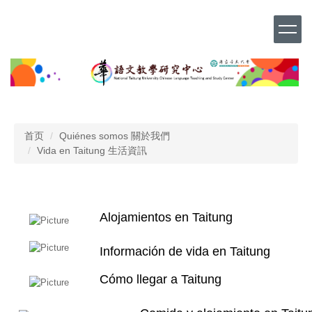
跳
到
主
要
内
容
区
首页
Quiénes somos 關於我們
Vida en Taitung 生活資訊 ​
​Alojamientos en Taitung
Información de vida en Taitung
Cómo llegar a Taitung