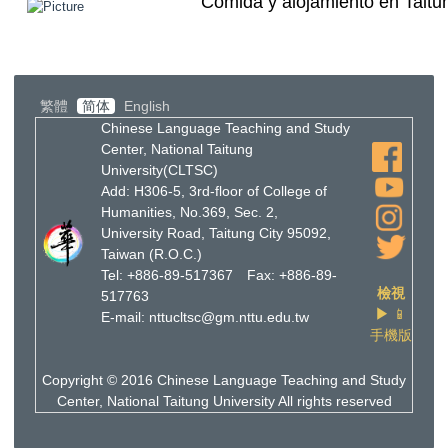
Comida y alojamiento en Taitu
繁體
简体
English
Chinese Language Teaching and Study
Center, National Taitung
University(CLTSC)
Add: H306-5, 3rd-floor of College of
Humanities, No.369, Sec. 2,
University Road, Taitung City 95092,
Taiwan (R.O.C.)
Tel: +886-89-517367 Fax: +886-89-
檢視
517763
▶
📱
E-mail: nttucltsc@gm.nttu.edu.tw
手機版
Copyright © 2016 Chinese Language Teaching and Study
Center, National Taitung University All rights reserved