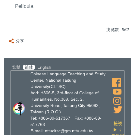
Película
浏览数:
962
分享
繁體
简体
English
Chinese Language Teaching and Study
Center, National Taitung
University(CLTSC)
Add: H306-5, 3rd-floor of College of
Humanities, No.369, Sec. 2,
University Road, Taitung City 95092,
Taiwan (R.O.C.)
Tel: +886-89-517367 Fax: +886-89-
檢視
517763
▶
📱
E-mail: nttucltsc@gm.nttu.edu.tw