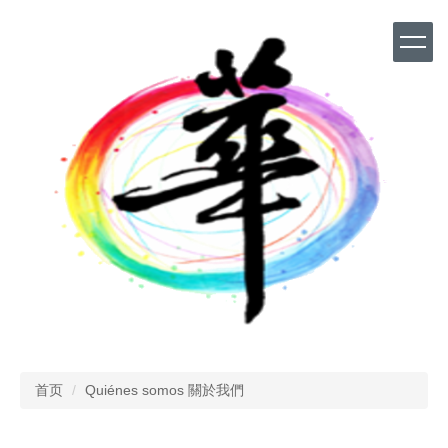
跳
到
主
要
内
容
区
首页
Quiénes somos 關於我們